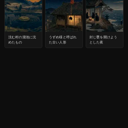
沈む村の溜池に沈
うずめ様と呼ばれ
封じ甕を開けよう
めたもの
た古い人形
とした夜