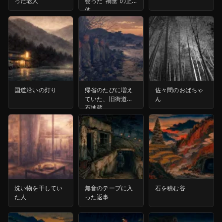
った老人
会った“禍垂”の正
体
国道沿いの灯り
帰省のたびに増え
佐々間のおばちゃ
ていた、旧街道の
ん
石地蔵
洗い物を干してい
無音のテープに入
石を積む谷
た人
った返事