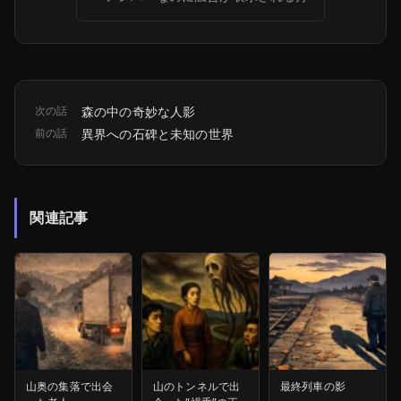
次の話
森の中の奇妙な人影
前の話
異界への石碑と未知の世界
関連記事
山奥の集落で出会
山のトンネルで出
最終列車の影