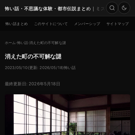
怖い話・不思議な体験・都市伝説まとめ｜ミステリー
検索
怖い話まとめ
このサイトについて
メンバーシップ
サイトマップ
ホーム
怖い話
消えた町の不可解な謎
消えた町の不可解な謎
2023/05/10
(更新: 2026/05/18)
怖い話
最終更新日: 2026年5月18日