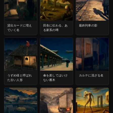
貸出カードに増え
田舎に伝わる、あ
最終列車の影
ていく名
る家系の噂
うずめ様と呼ばれ
傘を差してはいけ
カルテに混ざる名
た古い人形
ない雁木