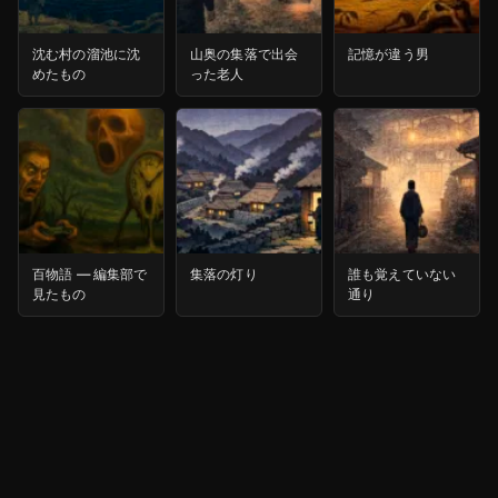
沈む村の溜池に沈
山奥の集落で出会
記憶が違う男
めたもの
った老人
百物語 ― 編集部で
集落の灯り
誰も覚えていない
見たもの
通り