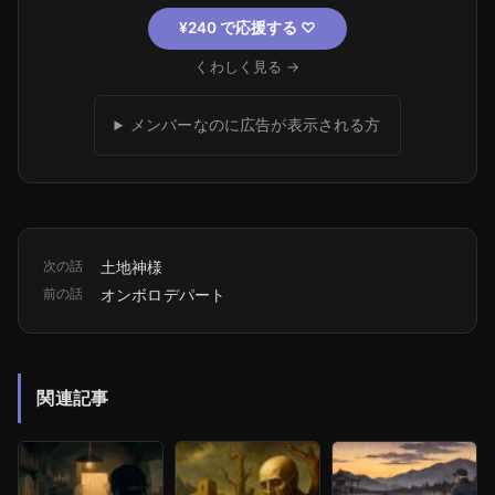
¥240 で応援する
♡
くわしく見る →
メンバーなのに広告が表示される方
次の話
土地神様
前の話
オンボロデパート
関連記事