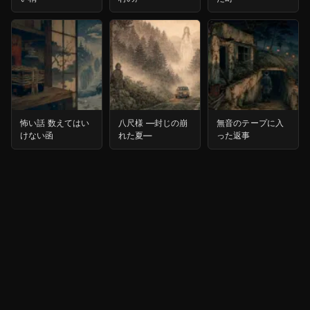
怖い話 数えてはい
八尺様 ―封じの崩
無音のテープに入
けない函
れた夏―
った返事