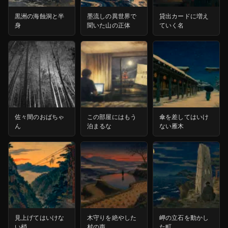
黒洲の海蝕洞と半
墨流しの異世界で
貸出カードに増え
身
聞いた山の正体
ていく名
佐々間のおばちゃ
この部屋にはもう
傘を差してはいけ
ん
泊まるな
ない雁木
見上げてはいけな
木守りを絶やした
岬の立石を動かし
い梢
村の声
た町