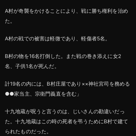
A村が奇襲をかけることにより、戦に勝ち権利を治め
た。
A村の戦での被害は軽微であり、軽傷者5名。
B村の物を16名打倒した。また戦の巻き添えに女2
名、子供1名が死んだ。
計19名の内には、B村庄屋であり××神社宮司を務める
●●家当主、宗衛門義直を含む」
十九地蔵が呪うと言うのは、じいさんの勘違いだっ
た。十九地蔵はこの時の死者を弔うためにB村で建て
られたものだった。