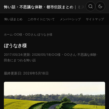
怖い話・不思議な体験・都市伝説まとめ｜ミステリー
検索
怖い話まとめ
このサイトについて
メンバーシップ
サイトマップ
ホーム
○○様・○○さん
ぼうなき様
ぼうなき様
2017/05/24
(更新: 2026/05/18)
○○様・○○さん
·
不思議な体験
·
田舎にまつわる怖い話
最終更新日: 2026年5月18日