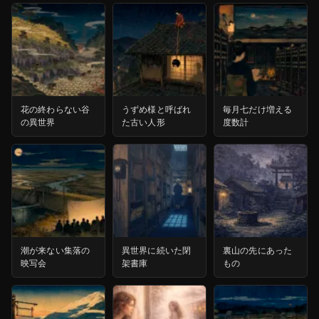
花の終わらない谷
うずめ様と呼ばれ
毎月七だけ増える
の異世界
た古い人形
度数計
潮が来ない集落の
異世界に続いた閉
裏山の先にあった
映写会
架書庫
もの