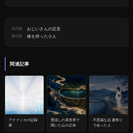
次の話
おじいさんの足音
前の話
槍を持った小人
関連記事
アクァッホの記録
墨流しの異世界で
不思議な話 夏祭り
庫
聞いた山の正体
で会った人