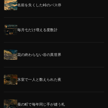
名前を失くした峠のバス停
毎月七だけ増える度数計
花の終わらない谷の異世界
氷室で一人と数えられた夜
蚕の町で毎年同じ手が縫う札