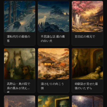
運転代行の最後の
不思議な話 霧の磯
百日紅の根元で
客
の白い犬
高野山・奥の院で
湯けむりの向こう
幼馴染が見せた最
肩の重みが消えた
側
後のいたずら
夜