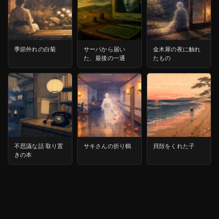
季節外れの白菊
サーバから届い
金木犀の夜に触れ
た、最後の一通
たもの
不思議な話 取り置
サキさんの折り鶴
貝殻をくれた子
きの本