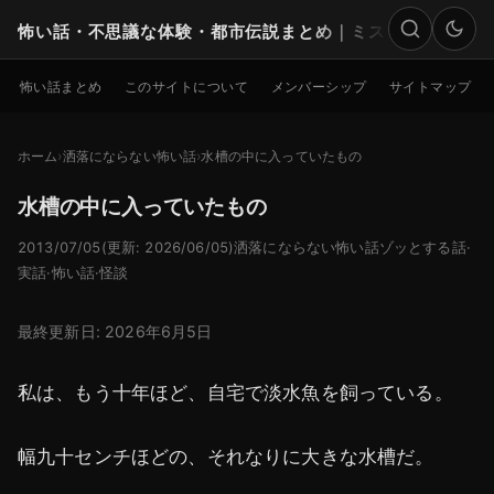
怖い話・不思議な体験・都市伝説まとめ｜ミステリー
検索
怖い話まとめ
このサイトについて
メンバーシップ
サイトマップ
ホーム
洒落にならない怖い話
水槽の中に入っていたもの
水槽の中に入っていたもの
2013/07/05
(更新: 2026/06/05)
洒落にならない怖い話
ゾッとする話
·
実話
·
怖い話
·
怪談
最終更新日: 2026年6月5日
私は、もう十年ほど、自宅で淡水魚を飼っている。
幅九十センチほどの、それなりに大きな水槽だ。