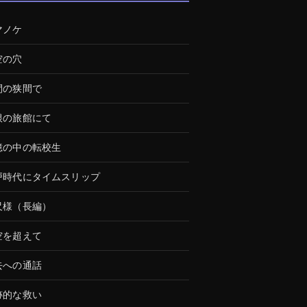
マノケ
空の穴
間の狭間で
根の旅館にて
憶の中の転校生
戸時代にタイムスリップ
尺様（長編）
空を超えて
去への通話
跡的な救い