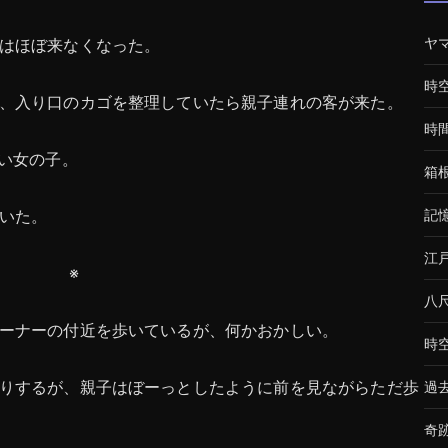
ヤ
はほぼ来なくなった。
時
、入り口のカゴを整理していたら親子連れの客が来た。
時
幼い女の子。
箱
いた。
記
江
※
八
ーナーの付近を歩いているが、何かおかしい。
時
りするが、親子はぼーっとしたように前を見ながらただ歩
過
奇