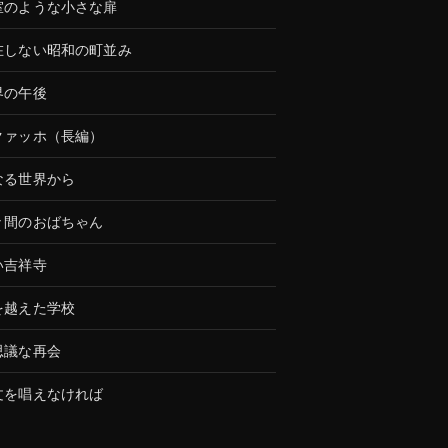
室のような小さな扉
在しない昭和の町並み
界の午後
クァッホ（長編）
なる世界から
々間のおばちゃん
い吉祥寺
を越えた学校
思議な再会
文を唱えなければ