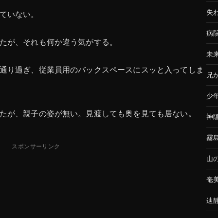
失
ていない。
病
たが、それも何か違う気がする。
未
通り過ぎ、従業員用のバックスペースにスッと入ってしま
兄
少
たが、親子の姿が無い。見渡しても奥を見ても居ない。
神
霧
スポンサーリンク
山
奄
辿