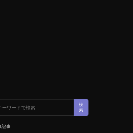
索:
検
索
気記事