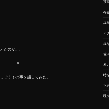
茶
存
異
ア
異
えたのか…。
佐
※
赤
時
っぽくその事を話してみた。
不
呪