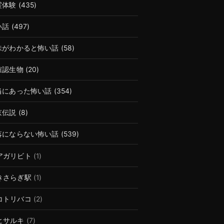
霊体験
(435)
い話
(497)
味がわかると怖い話
(58)
確認生物
(20)
当にあった怖い話
(354)
京伝説
(8)
落にならない怖い話
(539)
アガリビト
(1)
きさらぎ駅
(1)
コトリバコ
(2)
ヒサルキ
(7)