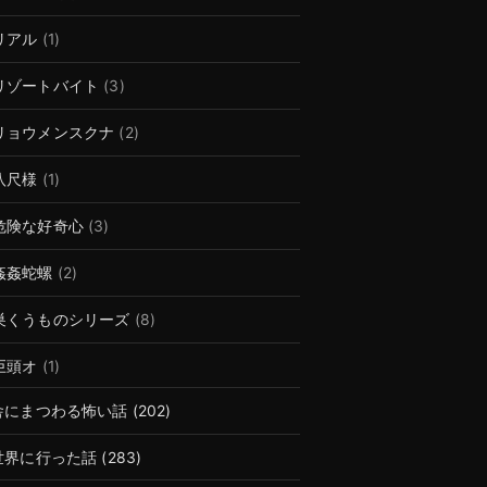
リアル
(1)
リゾートバイト
(3)
リョウメンスクナ
(2)
八尺様
(1)
危険な好奇心
(3)
姦姦蛇螺
(2)
巣くうものシリーズ
(8)
巨頭オ
(1)
舎にまつわる怖い話
(202)
世界に行った話
(283)