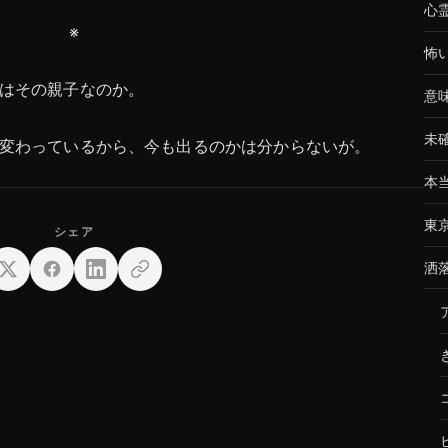
心
※
怖
はその親子なのか。
意
未
変わっているから、今も出るのかは分からないが。
本
東
洒