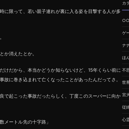
カ
時に限って、若い親子連れが裏に入る姿を目撃する人が多
○
ゲ
。
ナ
とか消えたとか。
ほ
だけだから、本当かどうか知らないけど、15年くらい前に
不
事故に巻き込まれて亡くなったことがあったんだってさ。
世
宮
良で起こった事故だったらしく、丁度このスーパーに向か
従
心
数メートル先の十字路」