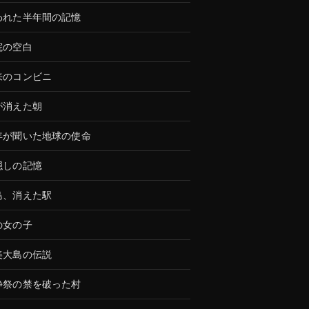
われた半年間の記憶
院の空白
来のコンビニ
が消えた朝
年が聞いた地球の使命
隠しの記憶
島、消えた駅
の女の子
美大島の伝説
静祭の禁を破った村