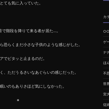
とても気に入っていた。
カ
音で階段を降りて来る者が居た…。
○
ゲ
ら恐らくまだ小さな子供のような感じがした。
ナ
アでピタッと止まるのだ。
ほ
く、ただうるさいなあぐらいの感じだった。
不
世
眠いのもありさほど気にしなかった。
宮
※
従