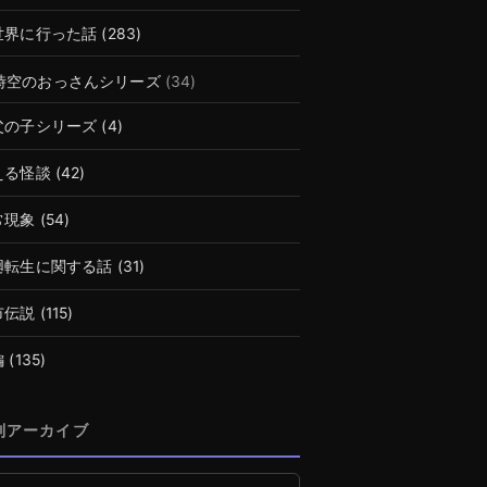
世界に行った話
(283)
時空のおっさんシリーズ
(34)
父の子シリーズ
(4)
える怪談
(42)
常現象
(54)
廻転生に関する話
(31)
市伝説
(115)
編
(135)
別アーカイブ