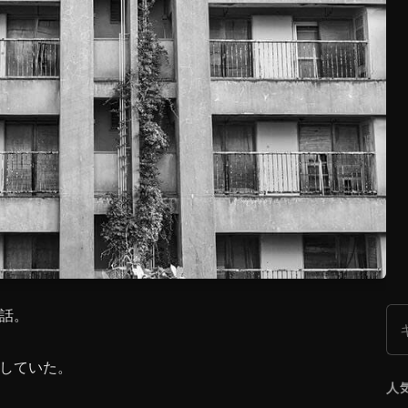
話。
検
していた。
人