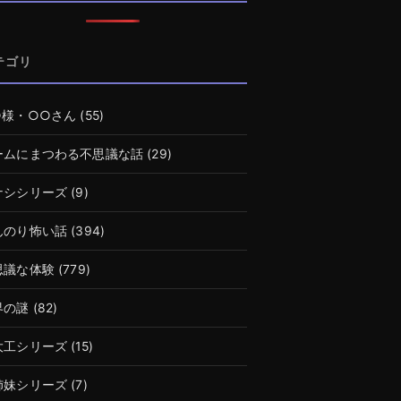
テゴリ
○様・○○さん
(55)
ームにまつわる不思議な話
(29)
ナシシリーズ
(9)
んのり怖い話
(394)
思議な体験
(779)
界の謎
(82)
大工シリーズ
(15)
姉妹シリーズ
(7)