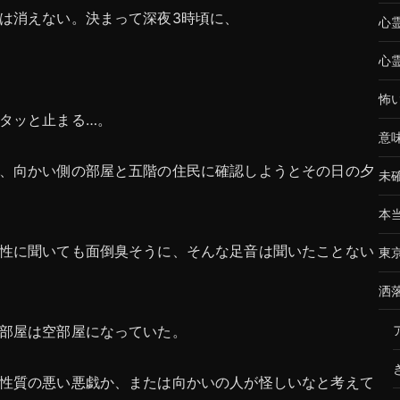
は消えない。決まって深夜3時頃に、
心
心
怖
タッと止まる…。
意
、向かい側の部屋と五階の住民に確認しようとその日の夕
未
本
性に聞いても面倒臭そうに、そんな足音は聞いたことない
東
洒
部屋は空部屋になっていた。
性質の悪い悪戯か、または向かいの人が怪しいなと考えて