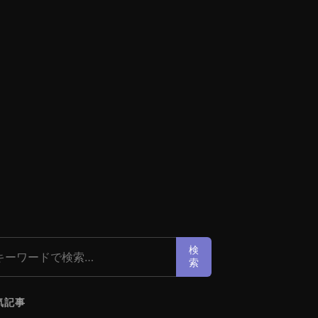
索:
検
索
気記事