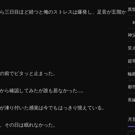
異
ら三日目ほど経つと俺のストレスは爆発し、足音が五階か
神
笑
超
の前でピタッと止まった。
輪
都
から確認してみたが誰も居なかった…。
長
が凍り付いた感覚は今でもはっきり憶えている。
月
、その日は眠れなかった。