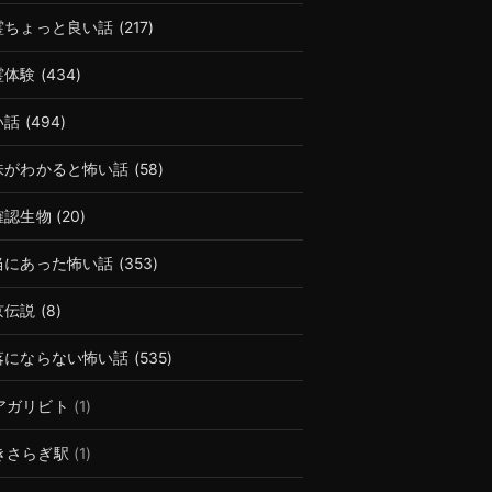
霊ちょっと良い話
(217)
霊体験
(434)
い話
(494)
味がわかると怖い話
(58)
確認生物
(20)
当にあった怖い話
(353)
京伝説
(8)
落にならない怖い話
(535)
アガリビト
(1)
きさらぎ駅
(1)