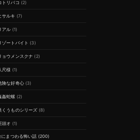
コトリバコ
(2)
ヒサルキ
(7)
リアル
(1)
リゾートバイト
(3)
リョウメンスクナ
(2)
八尺様
(1)
危険な好奇心
(3)
姦姦蛇螺
(2)
巣くうものシリーズ
(8)
巨頭オ
(1)
舎にまつわる怖い話
(200)