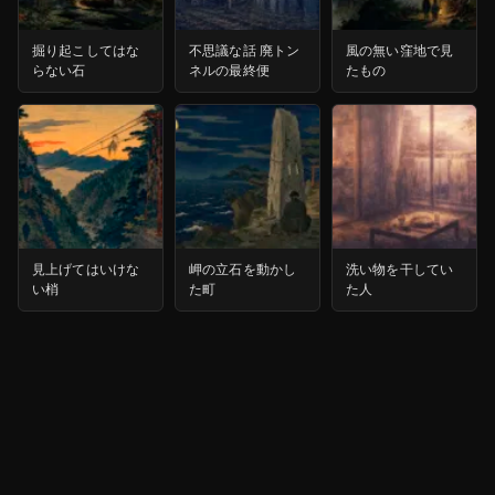
掘り起こしてはな
不思議な話 廃トン
風の無い窪地で見
らない石
ネルの最終便
たもの
見上げてはいけな
岬の立石を動かし
洗い物を干してい
い梢
た町
た人