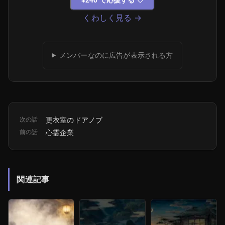
¥240 で応援する
♡
くわしく見る →
メンバーなのに広告が表示される方
次の話
更衣室のドアノブ
前の話
心霊企業
関連記事