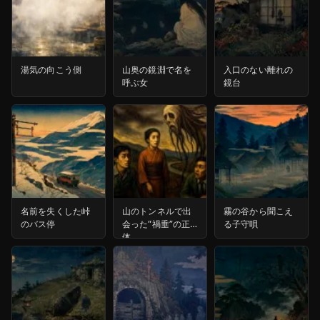
湯気の向こう側
山奥の鏡淵で名を
入口のない離れの
呼ぶ女
鏡台
名前を失くした峠
山のトンネルで出
霧の谷から聞こえ
のバス停
会った“禍垂”の正
る子守唄
体