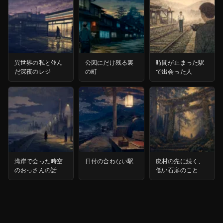
異世界の私と並ん
公図にだけ残る裏
時間が止まった駅
だ深夜のレジ
の町
で出会った人
湾岸で会った時空
日付の合わない駅
廃村の先に続く、
のおっさんの話
低い石扉のこと