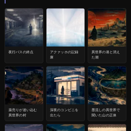
夜行バスの終点
アクァッホの記録
異世界の港と消え
庫
た潮
薬売りが迷い込む
深夜のコンビニを
墨流しの異世界で
異世界の村
出たら
聞いた山の正体