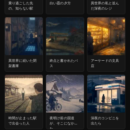
乗り過ごした先
白い霞の夕方
異世界の私と並ん
の、知らない駅
だ深夜のレジ
異世界に続いた閉
終点と書かれたバ
アーケードの文具
架書庫
ス
店
時間が止まった駅
夜明け前の国道
深夜のコンビニを
で出会った人
が、そこになかっ
出たら
た