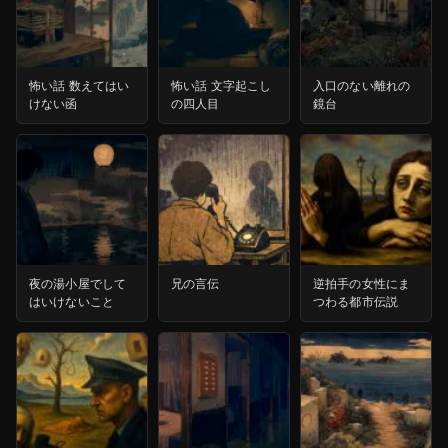
怖い話 数えてはい
怖い話 文字起こし
入口のない離れの
けない函
の四人目
鏡台
夜の湯小屋でして
兄の言伝
逆拍手の女性にま
はいけないこと
つわる都市伝説