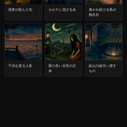
巡査が睨んだ先
カルテに混ざる名
曳かれ続ける島の
残念石
干潟を渡る人影
髪の長い女性の正
鉱山の縦坑へ渡す
体
もの