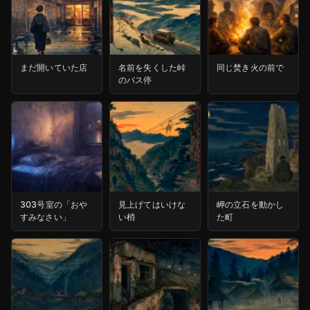
まだ開いていた店
名前を失くした峠
同じ焚き火の前で
のバス停
303号室の「おや
見上げてはいけな
岬の立石を動かし
すみなさい」
い梢
た町