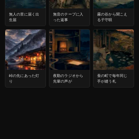
無人の里に届く出
無音のテープに入
霧の谷から聞こえ
生届
った返事
る子守唄
峠の先にあった灯
夜勤のラジオから
蚕の町で毎年同じ
り
先輩の声が
手が縫う札