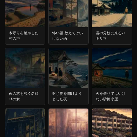
木守りを絶やした
怖い話 数えてはい
雪の分校に来るハ
村の声
けない函
キサマ
夜の窓を覗く名取
封じ甕を開けよう
火を借りてはいけ
りの女
とした夜
ない砂糖小屋