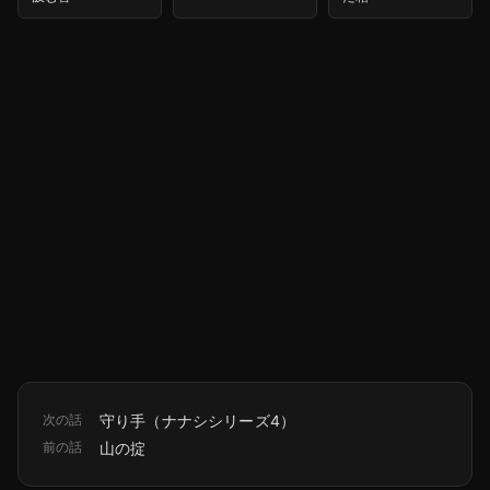
次の話
守り手（ナナシシリーズ4）
前の話
山の掟