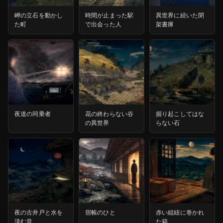
岬の立石を動かし
時間が止まった駅
異世界に続いた閉
た町
で出会った人
架書庫
夜道の同乗者
花の終わらない谷
掘り起こしてはな
の異世界
らない石
夜の古井戸と水を
宿帳のひと
赤い組紐に巻かれ
汲む音
た箱