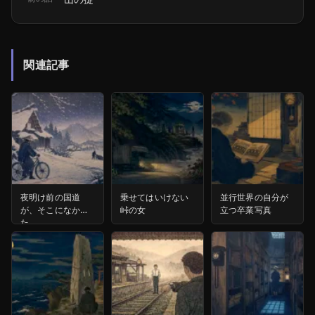
関連記事
夜明け前の国道
乗せてはいけない
並行世界の自分が
が、そこになかっ
峠の女
立つ卒業写真
た