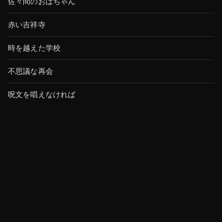
佐々間のおばちゃん
赤い吉祥寺
時を越えた学校
不思議な再会
呪文を唱えなければ