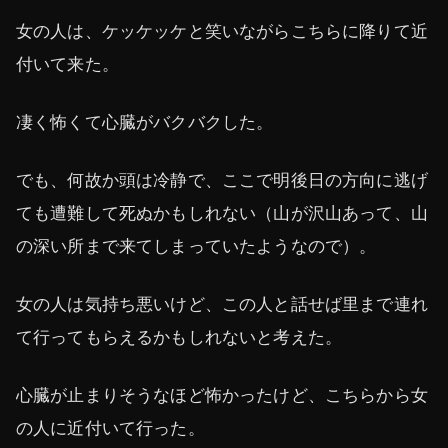
女の人は、ケッケッケと笑いながらこちらに降りて近
付いて来た。
凄く怖くて心臓がバクバクした。
でも、何故か頭は冷静で、ここで明後日の方向に逃げ
ても遭難して死ぬかもしれない（山が沢山あって、山
の深い所まで来てしまっていたようなので）。
女の人は気持ち悪いけど、この人と話せば里まで連れ
て行ってもらえるかもしれないと考えた。
心臓が止まりそうなほど怖かったけど、こちらから女
の人に近付いて行った。