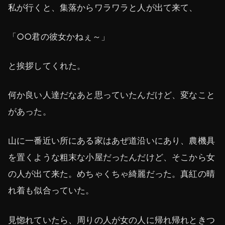
私が行くと、集落からワラワラと人が出て来て、
「○○君の彼女かねぇ～」
と挨拶してくれた。
何か良い人達だなあと思っていたんだけど、変なこと
があった。
山に一番近い所にある家はあぜ道沿いにあり、農機具
を置くような粗末な小屋だったんだけど、そこから女
の人が出て来た。めちゃくちゃ綺麗だった。真紅の晴
れ着も似合っていた。
見惚れていたら、周りの人が女の人に帰れ帰れときつ