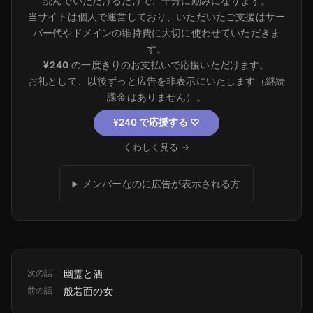
読んでいただけるだけで、十分に励みになります。
当サイトは個人で運営しており、いただいたご支援はサー
バー代やドメインの維持費に大切に使わせていただきま
す。
¥240
の一度きりのお支払いで応援いただけます。
お礼として、以後ずっと広告を非表示にいたします（継続
課金はありません）。
¥240 で応援する
♡
くわしく見る →
メンバーなのに広告が表示される方
次の話
幽霊と酒
前の話
般若面の女