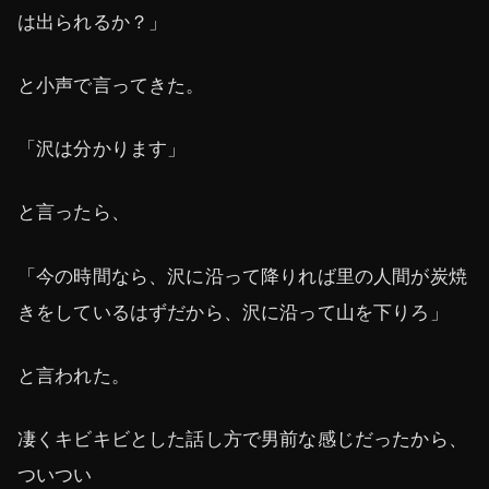
は出られるか？」
と小声で言ってきた。
「沢は分かります」
と言ったら、
「今の時間なら、沢に沿って降りれば里の人間が炭焼
きをしているはずだから、沢に沿って山を下りろ」
と言われた。
凄くキビキビとした話し方で男前な感じだったから、
ついつい