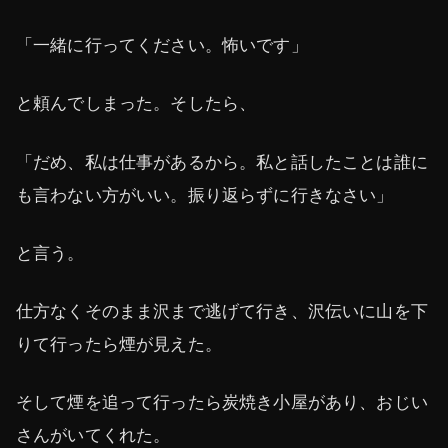
「一緒に行ってください。怖いです」
と頼んでしまった。そしたら、
「だめ、私は仕事があるから。私と話したことは誰に
も言わない方がいい。振り返らずに行きなさい」
と言う。
仕方なくそのまま沢まで逃げて行き、沢伝いに山を下
りて行ったら煙が見えた。
そして煙を追って行ったら炭焼き小屋があり、おじい
さんがいてくれた。