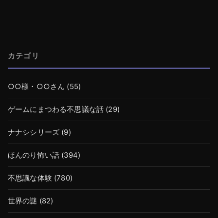
カテゴリ
○○様・○○さん
(55)
ゲームにまつわる不思議な話
(29)
ナナシシリーズ
(9)
ほんのり怖い話
(394)
不思議な体験
(780)
世界の謎
(82)