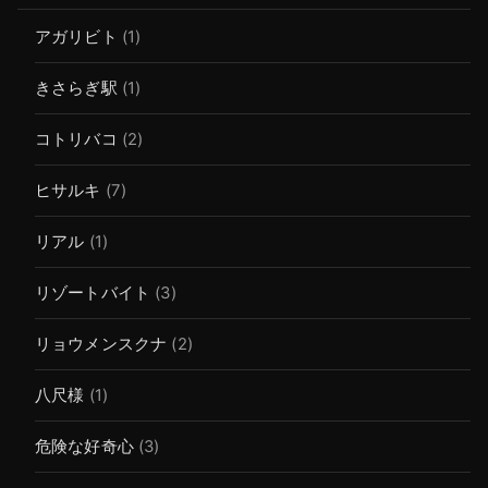
アガリビト
(1)
きさらぎ駅
(1)
コトリバコ
(2)
ヒサルキ
(7)
リアル
(1)
リゾートバイト
(3)
リョウメンスクナ
(2)
八尺様
(1)
危険な好奇心
(3)