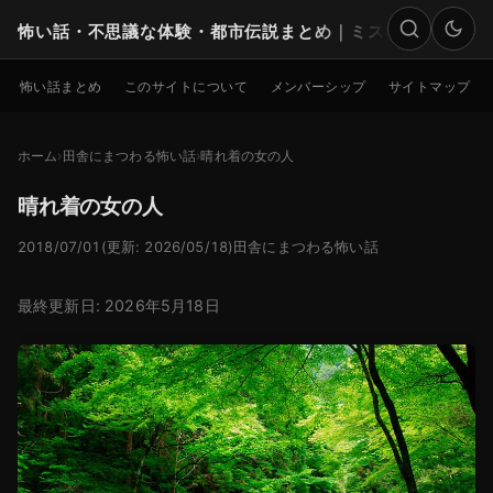
怖い話・不思議な体験・都市伝説まとめ｜ミステリー
検索
怖い話まとめ
このサイトについて
メンバーシップ
サイトマップ
ホーム
田舎にまつわる怖い話
晴れ着の女の人
晴れ着の女の人
2018/07/01
(更新: 2026/05/18)
田舎にまつわる怖い話
最終更新日: 2026年5月18日