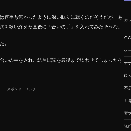
は何事も無かったように深い眠りに就くのだそうだが、あ
カ
詞を歌い終えた直後に『合いの手』を入れてみたそうな。
○
た。
ゲ
合いの手を入れ、結局民謡を最後まで歌わせてしまったそ
ナ
ほ
不
スポンサーリンク
世
宮
従