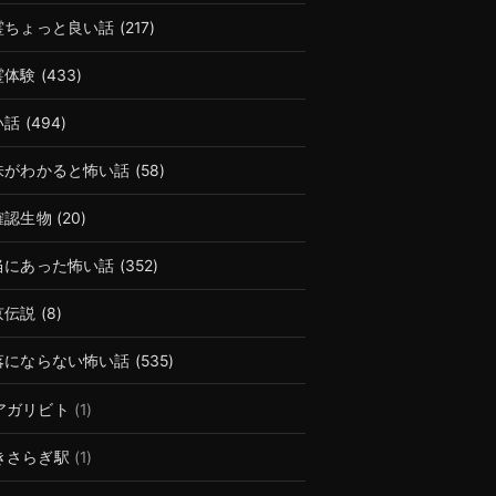
霊ちょっと良い話
(217)
霊体験
(433)
い話
(494)
味がわかると怖い話
(58)
確認生物
(20)
当にあった怖い話
(352)
京伝説
(8)
落にならない怖い話
(535)
アガリビト
(1)
きさらぎ駅
(1)