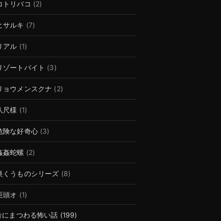
コトリバコ
(2)
ヒサルキ
(7)
リアル
(1)
リゾートバイト
(3)
リョウメンスクナ
(2)
八尺様
(1)
危険な好奇心
(3)
姦姦蛇螺
(2)
巣くうものシリーズ
(8)
巨頭オ
(1)
舎にまつわる怖い話
(199)