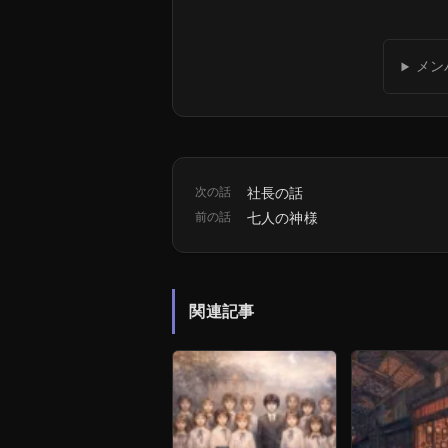
メン
次の話
社長の話
前の話
七人の神様
関連記事