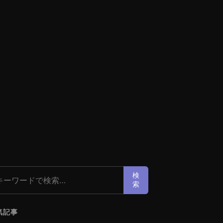
索:
検
索
気記事