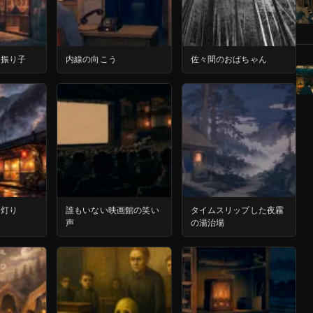
の振り子
内線の向こう
佐々間のおばちゃん
た灯り
誰もいない映画館の笑い
タイムスリップした夜霧
声
の湯治場