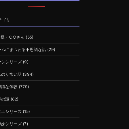
テゴリ
○様・○○さん
(55)
ームにまつわる不思議な話
(29)
ナシシリーズ
(9)
んのり怖い話
(394)
思議な体験
(779)
界の謎
(82)
大工シリーズ
(15)
姉妹シリーズ
(7)