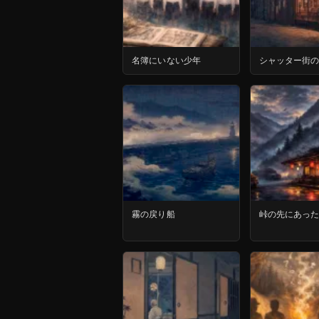
名簿にいない少年
シャッター街
霧の戻り船
峠の先にあっ