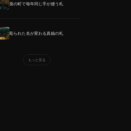
蚕の町で毎年同じ手が縫う札
彫られた名が変わる真鍮の札
もっと見る