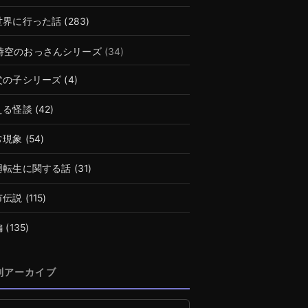
世界に行った話
(283)
時空のおっさんシリーズ
(34)
父の子シリーズ
(4)
える怪談
(42)
常現象
(54)
廻転生に関する話
(31)
市伝説
(115)
編
(135)
別アーカイブ