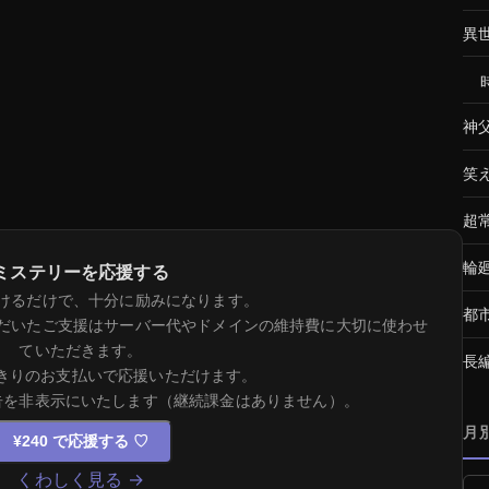
異
神
笑
超
輪
ミステリーを応援する
けるだけで、十分に励みになります。
都
だいたご支援はサーバー代やドメインの維持費に大切に使わせ
ていただきます。
長
きりのお支払いで応援いただけます。
告を非表示にいたします（継続課金はありません）。
月
¥240 で応援する
♡
くわしく見る →