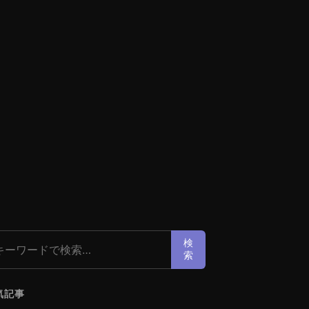
索:
検
索
気記事