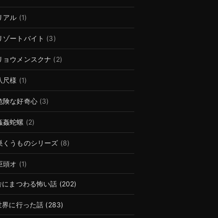
リアル
(1)
リゾートバイト
(3)
リョウメンスクナ
(2)
八尺様
(1)
危険な好奇心
(3)
姦姦蛇螺
(2)
巣くうものシリーズ
(8)
巨頭オ
(1)
舎にまつわる怖い話
(202)
世界に行った話
(283)