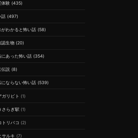
霊体験
(435)
い話
(497)
味がわかると怖い話
(58)
確認生物
(20)
当にあった怖い話
(354)
京伝説
(8)
落にならない怖い話
(539)
アガリビト
(1)
きさらぎ駅
(1)
コトリバコ
(2)
ヒサルキ
(7)