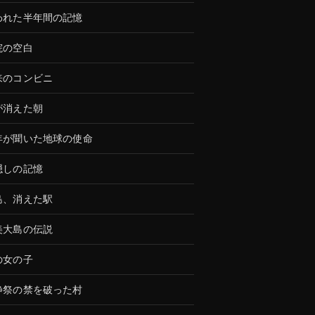
われた半年間の記憶
院の空白
来のコンビニ
が消えた朝
年が聞いた地球の使命
隠しの記憶
島、消えた駅
美大島の伝説
の女の子
静祭の禁を破った村