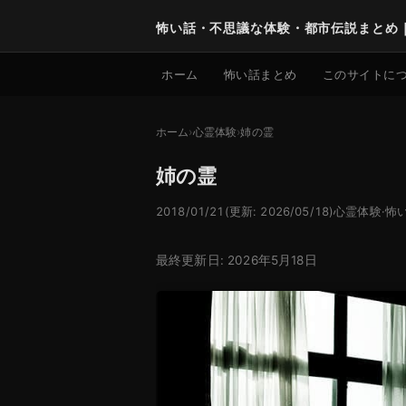
怖い話・不思議な体験・都市伝説まとめ
ホーム
怖い話まとめ
このサイトに
ホーム
心霊体験
姉の霊
姉の霊
2018/01/21
(更新: 2026/05/18)
心霊体験
·
怖
最終更新日: 2026年5月18日