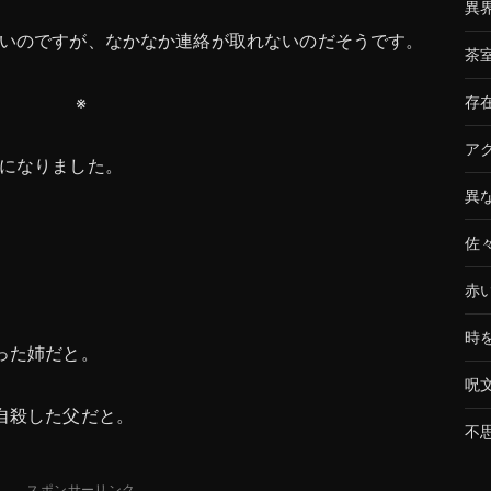
異
いのですが、なかなか連絡が取れないのだそうです。
茶
※
存
ア
になりました。
異
佐
赤
時
った姉だと。
呪
自殺した父だと。
不
スポンサーリンク