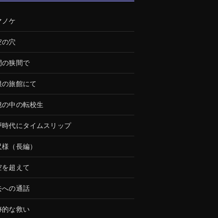
マノケ
空の穴
間の狭間で
根の旅館にて
憶の中の転校生
戸時代にタイムスリップ
尺様（長編）
空を超えて
去への通話
跡的な救い