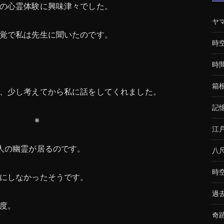
の心霊体験に興味津々でした。
ヤ
覚で私は先生に聞いたのです。
時
時
箱
、少し考えてから私に話をしてくれました。
記
※
江
人の幽霊が居るのです。
八
時
にしなかったそうです。
過
度。
奇