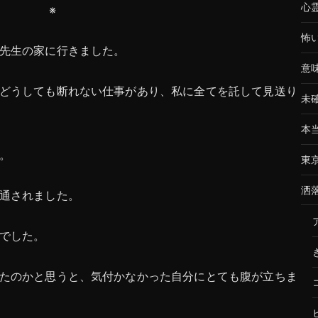
心
※
怖
先生の家に行きました。
意
どうしても断れない仕事があり、私に全てを託して見送り
未
本
。
東
洒
通されました。
でした。
たのかと思うと、気付かなかった自分にとても腹が立ちま