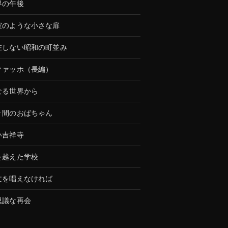
界の午後
室のような小さな扉
在しない昭和の町並み
クァッホ（長編）
なる世界から
々間のおばちゃん
い吉祥寺
を越えた学校
文を唱えなければ
思議な再会