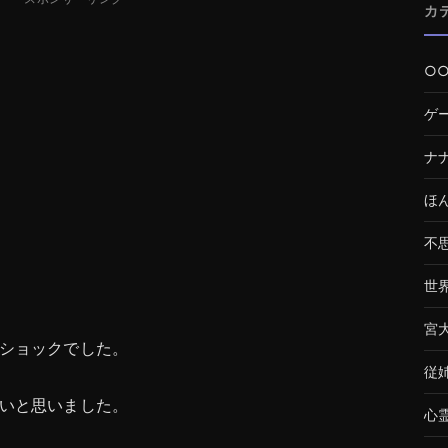
カ
○
ゲ
ナ
ほ
不
世
宮
ショックでした。
従
いと思いました。
心