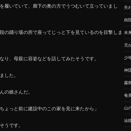
を履いていて、廊下の奥の方でうつむいて立っていまし
失
病
段の踊り場の所で座ってじっと下を見ているのを目撃しま
未
兄
少
なり、母親に容姿などを話してみたそうです。
神
ました。
霧
んの娘さんだ。
奄
山
ちょっと前に建設中のこの家を見に来たから」
辿
そうです。