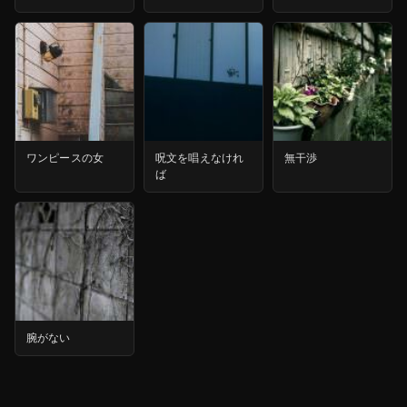
ワンピースの女
呪文を唱えなけれ
無干渉
ば
腕がない