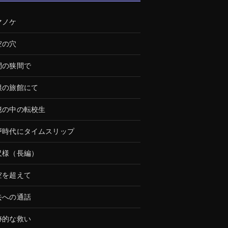
マノケ
空の穴
間の狭間で
根の旅館にて
憶の中の転校生
戸時代にタイムスリップ
尺様（長編）
空を超えて
去への通話
跡的な救い