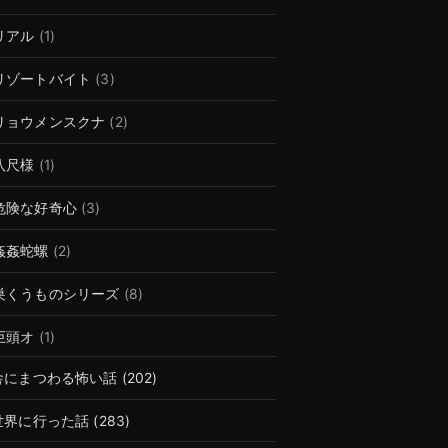
リアル
(1)
リゾートバイト
(3)
リョウメンスクナ
(2)
八尺様
(1)
危険な好奇心
(3)
姦姦蛇螺
(2)
巣くうものシリーズ
(8)
巨頭オ
(1)
舎にまつわる怖い話
(202)
世界に行った話
(283)