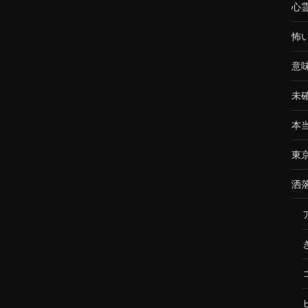
心
怖
意
未
本
東
洒