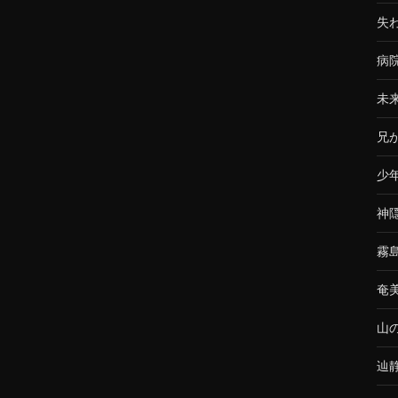
失
病
未
兄
少
神
霧
奄
山
辿