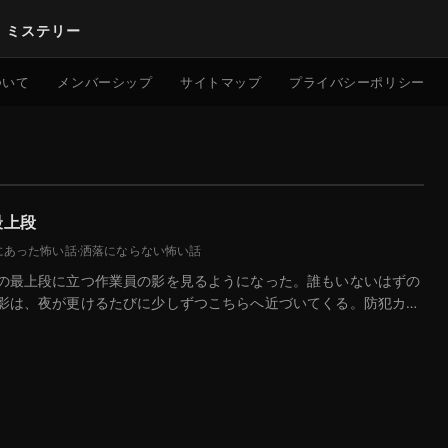
｜ミステリー
検索
ついて
メンバーシップ
サイトマップ
プライバシーポリシー
最上段
にあった怖い話
·
洒落にならない怖い話
の最上段に立つ作業員の影を見るようになった。誰もいないはずの
影は、夜が更けるたびに少しずつこちらへ近づいてくる。防犯カ