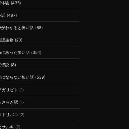
霊体験
(435)
い話
(497)
味がわかると怖い話
(58)
確認生物
(20)
当にあった怖い話
(354)
京伝説
(8)
落にならない怖い話
(539)
アガリビト
(1)
きさらぎ駅
(1)
コトリバコ
(2)
ヒサルキ
(7)