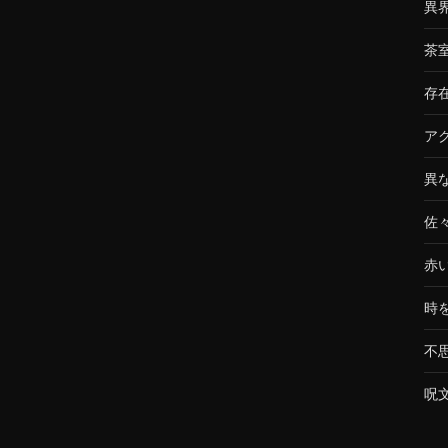
異
茶
存
ア
異
佐
赤
時
不
呪