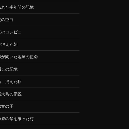
われた半年間の記憶
院の空白
来のコンビニ
が消えた朝
年が聞いた地球の使命
隠しの記憶
島、消えた駅
美大島の伝説
の女の子
静祭の禁を破った村