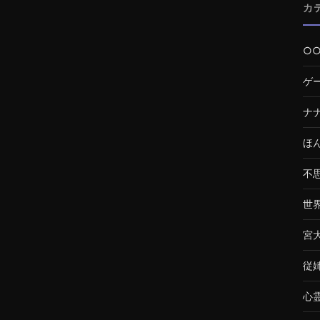
カ
○
ゲ
ナ
ほ
不
世
宮
従
心