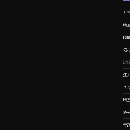
ヤ
時
時
箱
記
江
八
時
過
奇