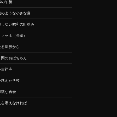
界の午後
室のような小さな扉
在しない昭和の町並み
クァッホ（長編）
なる世界から
々間のおばちゃん
い吉祥寺
を越えた学校
思議な再会
文を唱えなければ