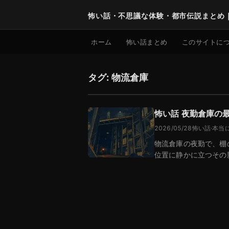
怖い話・不思議な体験・都市伝説まとめ
ホーム
怖い話まとめ
このサイトに
タグ: 物流倉庫
怖い話 夜勤倉庫の
2026/05/28
怖い話
·
本当
物流倉庫の夜勤で、棚
位置に静かに立つその
メ…