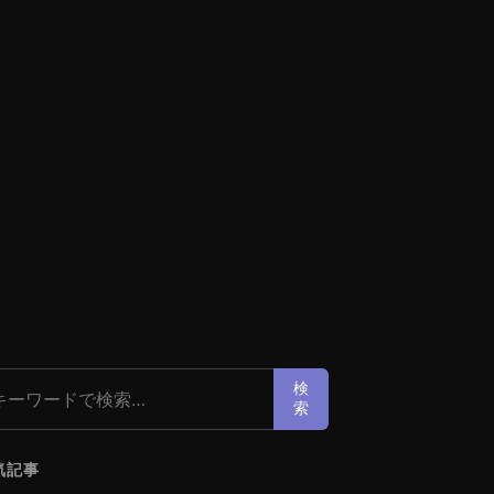
索:
検
索
気記事