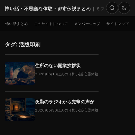
怖い話・不思議な体験・都市伝説まとめ｜ミステリー
検索
怖い話まとめ
このサイトについて
メンバーシップ
サイトマップ
タグ: 活版印刷
住所のない開業挨拶状
2026/06/13
ほんのり怖い話
·
心霊体験
夜勤のラジオから先輩の声が
2026/05/30
ほんのり怖い話
·
心霊体験