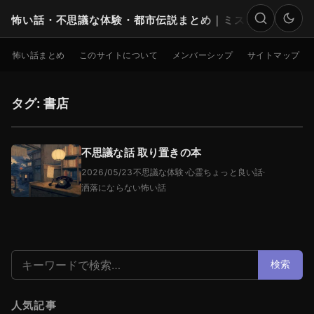
怖い話・不思議な体験・都市伝説まとめ｜ミステリー
検索
怖い話まとめ
このサイトについて
メンバーシップ
サイトマップ
タグ: 書店
不思議な話 取り置きの本
2026/05/23
不思議な体験
·
心霊ちょっと良い話
·
洒落にならない怖い話
検索:
検索
人気記事