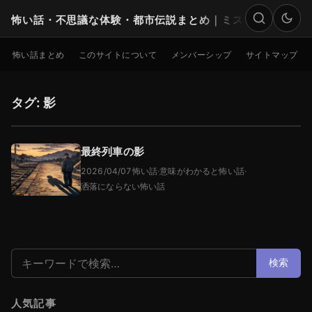
怖い話・不思議な体験・都市伝説まとめ｜ミステリー
検索
怖い話まとめ
このサイトについて
メンバーシップ
サイトマップ
タグ: 影
最終列車の影
2026/04/07
怖い話
·
意味がわかると怖い話
·
洒落にならない怖い話
検索:
検索
人気記事