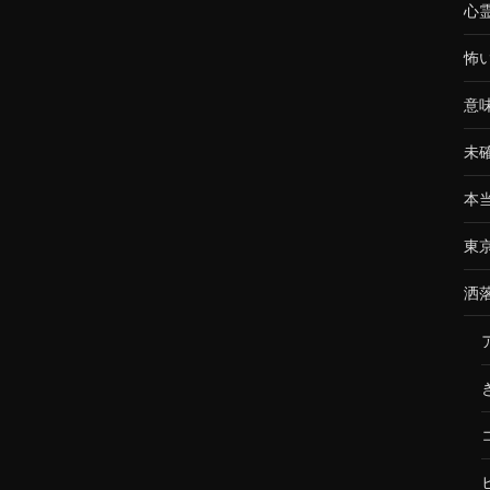
心
怖
意
未
本
東
洒