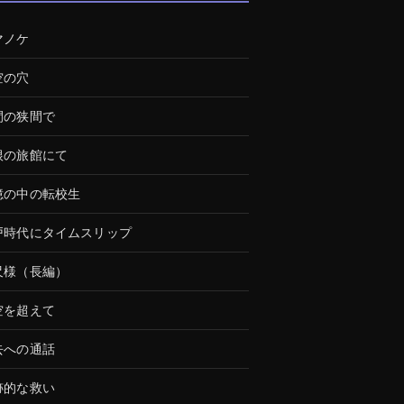
マノケ
空の穴
間の狭間で
根の旅館にて
憶の中の転校生
戸時代にタイムスリップ
尺様（長編）
空を超えて
去への通話
跡的な救い