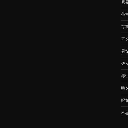
異
茶
存
ア
異
佐
赤
時
呪
不