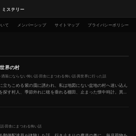
｜ミステリー
検索
ついて
メンバーシップ
サイトマップ
プライバシーポリシー
世界の村
験
·
洒落にならない怖い話
·
田舎にまつわる怖い話
·
異世界に行った話
に立ちこめる紫の靄に誘われ、私は地図にない盆地の村へ迷い込ん
を探す村人、季節外れに穂を垂れる棚田、止まった懐中時計。異
い話
·
田舎にまつわる怖い話
る郵便配達員が体験した話。行き止まりの農道の奥に、毎月荷物を