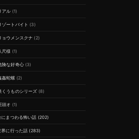
リアル
(1)
リゾートバイト
(3)
リョウメンスクナ
(2)
八尺様
(1)
危険な好奇心
(3)
姦姦蛇螺
(2)
巣くうものシリーズ
(8)
巨頭オ
(1)
舎にまつわる怖い話
(202)
世界に行った話
(283)