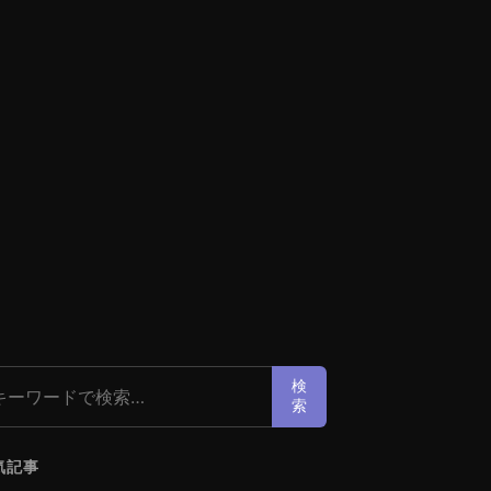
索:
検
索
気記事