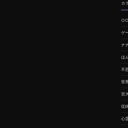
カ
○
ゲ
ナ
ほ
不
世
宮
従
心