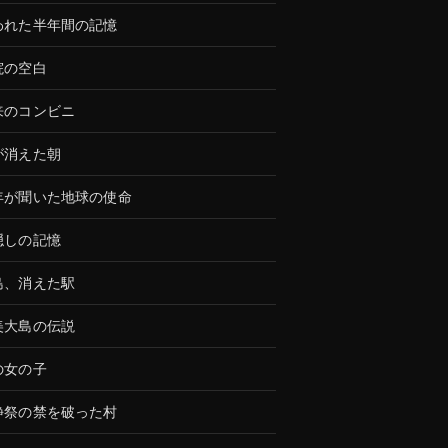
われた半年間の記憶
院の空白
来のコンビニ
が消えた朝
年が聞いた地球の使命
隠しの記憶
島、消えた駅
美大島の伝説
の女の子
静祭の禁を破った村