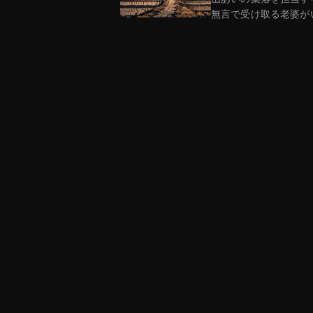
無言で受け取る老婆が
も…