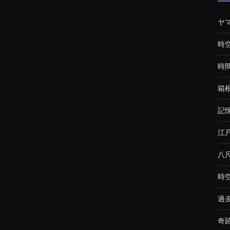
ヤ
時
時
箱
記
江
八
時
過
奇