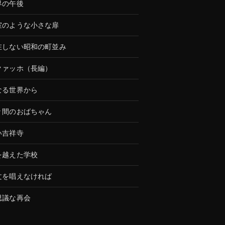
界の午後
室のような小さな扉
在しない昭和の町並み
クァッホ（長編）
なる世界から
々間のおばちゃん
い吉祥寺
を越えた学校
文を唱えなければ
思議な再会