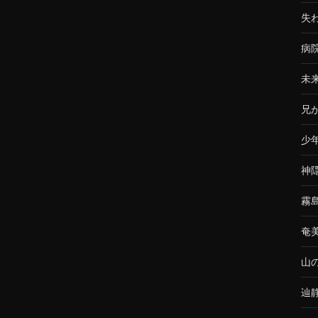
失
病
未
兄
少
神
霧
奄
山
辿