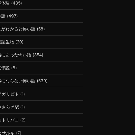
霊体験
(435)
い話
(497)
味がわかると怖い話
(58)
確認生物
(20)
当にあった怖い話
(354)
京伝説
(8)
落にならない怖い話
(539)
アガリビト
(1)
きさらぎ駅
(1)
コトリバコ
(2)
ヒサルキ
(7)