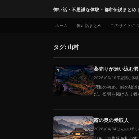
怖い話・不思議な体験・都市伝説まとめ
ホーム
怖い話まとめ
このサイトに
タグ: 山村
薬売りが迷い込む異
2026/06/16
不思議な体
昭和の初め、峠の脇道
だ。松明を掲げ入り者
世…
霧の奥の受取人
2026/04/04
ほんのり怖
山あいの集落を担当す