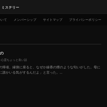
｜ミステリー
検索
ついて
メンバーシップ
サイトマップ
プライバシーポリシー
の
験
·
心霊ちょっと良い話
の帰省。縁側に座ると、なぜか線香の煙のような匂いがした。母に
に誰かいる気がするんだよ」と言った。…