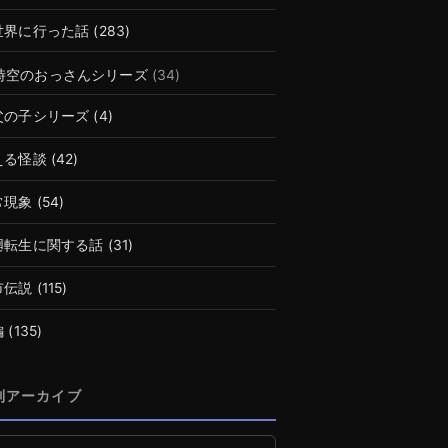
世界に行った話
(283)
時空のおっさんシリーズ
(34)
父の子シリーズ
(4)
える怪談
(42)
常現象
(54)
廻転生に関する話
(31)
市伝説
(115)
編
(135)
別アーカイブ