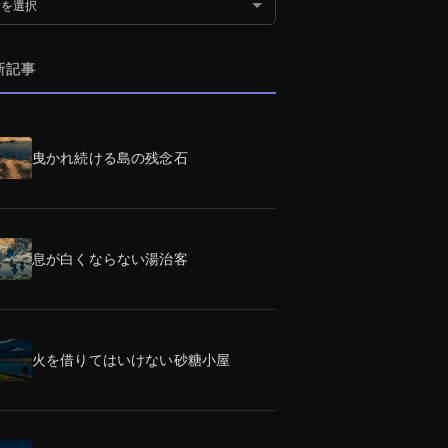
別アーカイブ
新記事
曳かれ続ける島の残念石
息が白くならない湯治客
火を借りてはいけない砂糖小屋