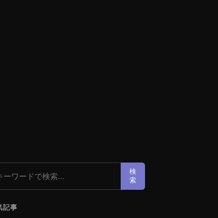
索:
検
索
気記事