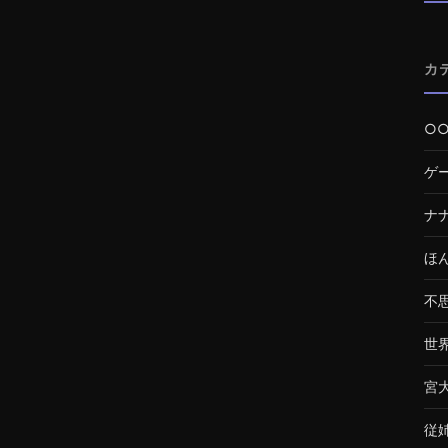
カ
○
ゲ
ナ
ほ
不
世
宮
従