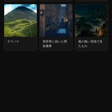
ヤマノケ
異世界に続いた閉
風の無い窪地で見
架書庫
たもの