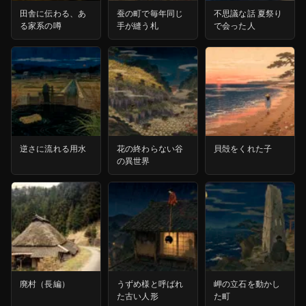
田舎に伝わる、あ
蚕の町で毎年同じ
不思議な話 夏祭り
る家系の噂
手が縫う札
で会った人
逆さに流れる用水
花の終わらない谷
貝殻をくれた子
の異世界
廃村（長編）
うずめ様と呼ばれ
岬の立石を動かし
た古い人形
た町