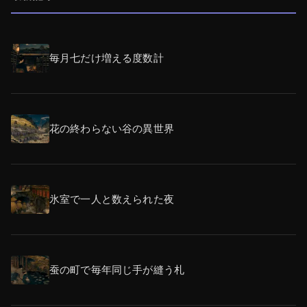
毎月七だけ増える度数計
花の終わらない谷の異世界
氷室で一人と数えられた夜
蚕の町で毎年同じ手が縫う札