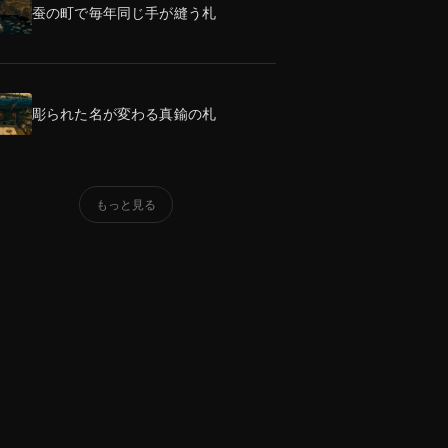
蚕の町で毎年同じ手が縫う札
彫られた名が変わる真鍮の札
もっと見る