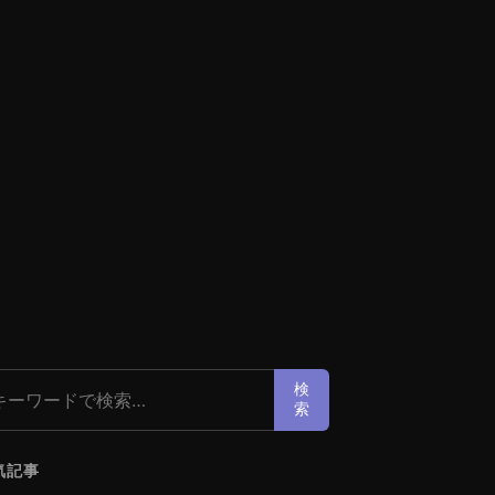
索:
検
索
気記事