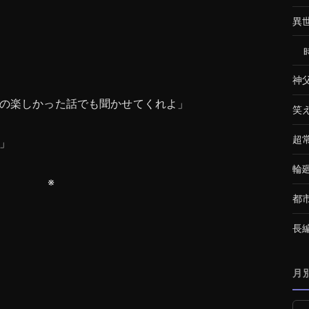
異
神
の楽しかった話でも聞かせてくれよ」
笑
超
」
輪
※
都
長
月