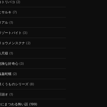
コトリバコ
(2)
ヒサルキ
(7)
リアル
(1)
リゾートバイト
(3)
リョウメンスクナ
(2)
八尺様
(1)
危険な好奇心
(3)
姦姦蛇螺
(2)
巣くうものシリーズ
(8)
巨頭オ
(1)
舎にまつわる怖い話
(199)