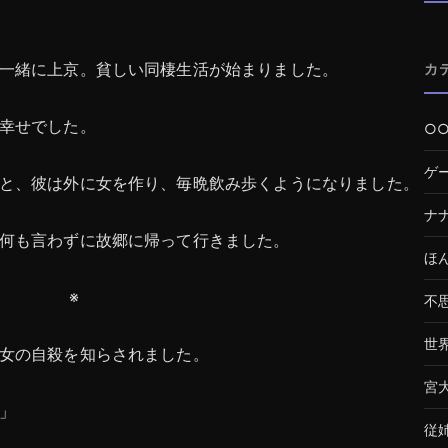
一緒に上京。貧しい同棲生活が始まりました。
カ
幸せでした。
○
ゲ
と、彼は外に女を作り、毎晩飲み歩くようになりました。
ナ
何も言わずに故郷に帰って行きました。
ほ
※
不
世
女の自殺を知らされました。
宮
」
従