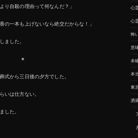
より自殺の理由って何なんだ？」
心
心
香の一本も上げないなら絶交だからな！」
怖
しました。
意
※
未
本
葬式から三日後の夕方でした。
東
らいは仕方ない。
洒
ました。