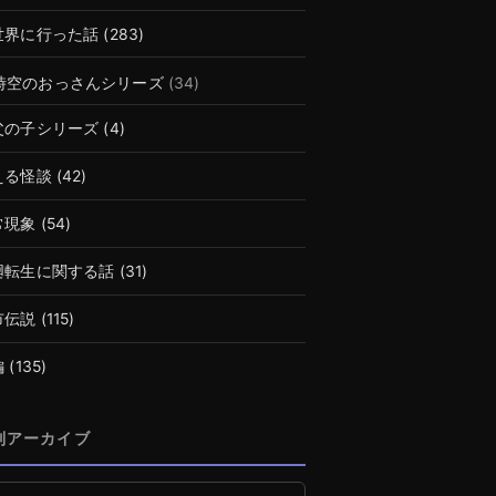
世界に行った話
(283)
時空のおっさんシリーズ
(34)
父の子シリーズ
(4)
える怪談
(42)
常現象
(54)
廻転生に関する話
(31)
市伝説
(115)
編
(135)
別アーカイブ