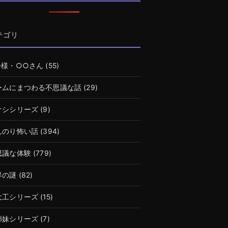
テゴリ
○様・○○さん
(55)
ームにまつわる不思議な話
(29)
ナシシリーズ
(9)
んのり怖い話
(394)
思議な体験
(779)
界の謎
(82)
大工シリーズ
(15)
姉妹シリーズ
(7)