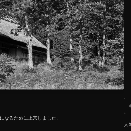
検
になるために上京しました。
人