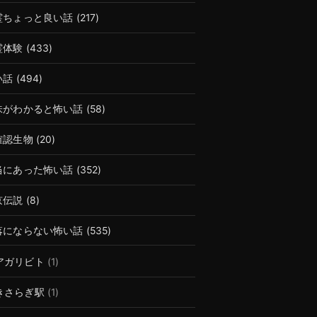
霊ちょっと良い話
(217)
霊体験
(433)
い話
(494)
味がわかると怖い話
(58)
確認生物
(20)
当にあった怖い話
(352)
京伝説
(8)
落にならない怖い話
(535)
アガリビト
(1)
きさらぎ駅
(1)