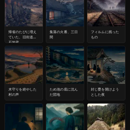
帰省のたびに増え
集落の火番、三日
フィルムに残った
ていた、旧街道の
間
もの
石地蔵
木守りを絶やした
ため池の底に沈ん
封じ甕を開けよう
村の声
だ団地
とした夜