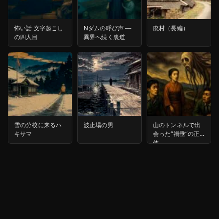
怖い話 文字起こし
Nダムの呼び声 ―
廃村（長編）
の四人目
異界へ続く裏道
雪の分校に来るハ
波止場の男
山のトンネルで出
キサマ
会った“禍垂”の正
体