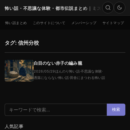
怖い話・不思議な体験・都市伝説まとめ｜ミステリー
検索
怖い話まとめ
このサイトについて
メンバーシップ
サイトマップ
タグ: 信州分校
白目のない赤子の編み籠
2026/05/29
ほんのり怖い話
·
不思議な体験
·
洒落にならない怖い話
·
田舎にまつわる怖い話
検索:
検索
人気記事