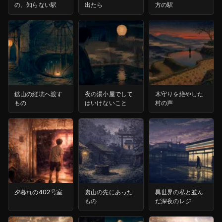
の、知らない駅
出たら
方の駅
鉱山の縦坑へ渡す
夜の湯小屋でして
木守りを絶やした
もの
はいけないこと
村の声
夕暮れの402号室
裏山の先にあった
異世界の私と並ん
もの
だ深夜のレジ